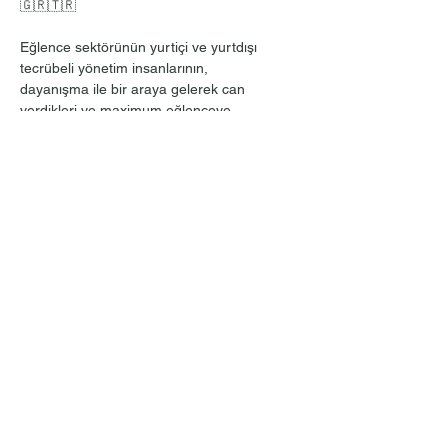
🇬🇷🇹🇷 
Eğlence sektörünün yurtiçi ve yurtdışı 
tecrübeli yönetim insanlarının,
dayanışma ile bir araya gelerek can 
verdikleri ve maximum eğlenceye
yeni açılan pencere MAXX 
INTERNATIONAL ENTERTAINMENT sizi,
iki yakanın sevdalı şarkılarının, danslarının 
ve muhteşem performanslarının sahibi,
Daha Fazla Göster
Bu Etkinliği Paylaş