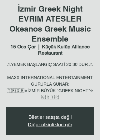
İzmir Greek Night
EVRIM ATESLER
Okeanos Greek Music
Ensemble
15 Oca Çar
  |  
Küçük Kulüp Alliance
Restaurant
⚠️YEMEK BAŞLANGIÇ SAATİ 20:30'DUR.⚠️
_____
MAXX INTERNATIONAL ENTERTAINMENT
GURURLA SUNAR;
🇹🇷🇬🇷⭐İZMİR BÜYÜK “GREEK NIGHT”⭐
🇬🇷🇹🇷
Biletler satışta değil
Diğer etkinlikleri gör