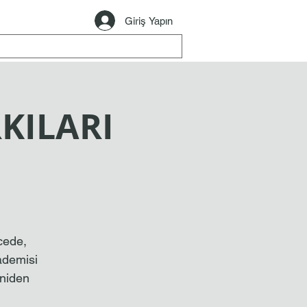
Giriş Yapın
KILARI
cede,
ademisi
eniden