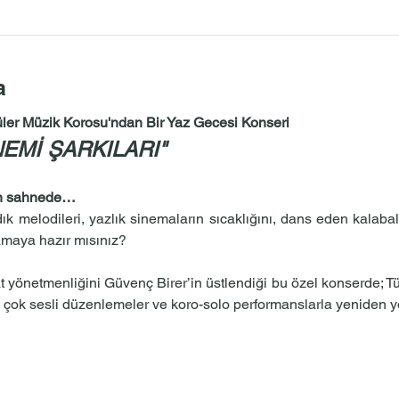
a
ler Müzik Korosu'ndan Bir Yaz Gecesi Konseri
EMİ ŞARKILARI"
en sahnede…
k melodileri, yazlık sinemaların sıcaklığını, dans eden kalabal
amaya hazır mısınız?
 yönetmenliğini Güvenç Birer’in üstlendiği bu özel konserde; T
 çok sesli düzenlemeler ve koro-solo performanslarla yeniden y