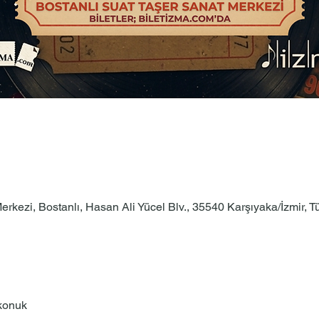
rkezi, Bostanlı, Hasan Ali Yücel Blv., 35540 Karşıyaka/İzmir, T
konuk