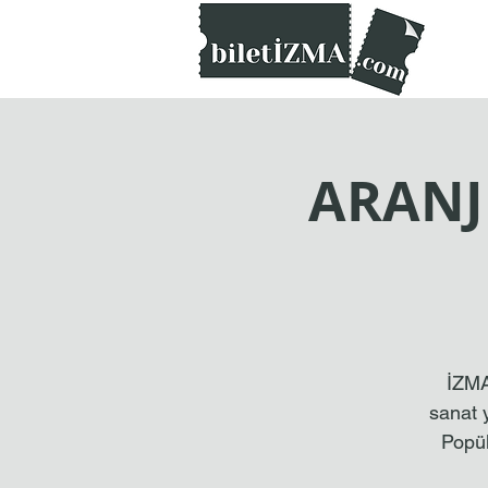
biletİZMA.com
ARANJ
İZMA
sanat 
Popül